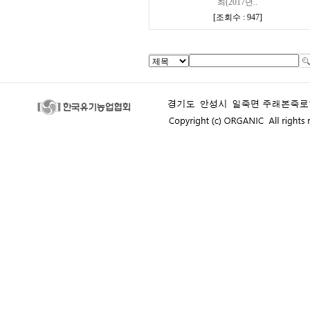
최(2017년..
[
조회수 : 947
]