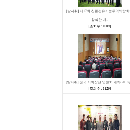
[발자취] 제17회 친환경유기농무역박람
참석한 내..
[
조회수 : 1009
]
[발자취] 전국 지회장단 연찬회 개최(2018
[
조회수 : 1129
]