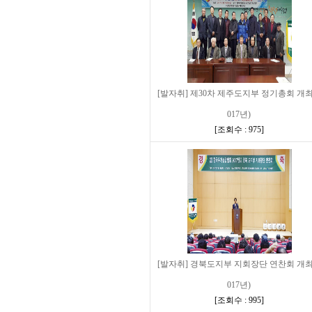
[발자취] 제30차 제주도지부 정기총회 개최
017년)
[
조회수 : 975
]
[발자취] 경북도지부 지회장단 연찬회 개최
017년)
[
조회수 : 995
]