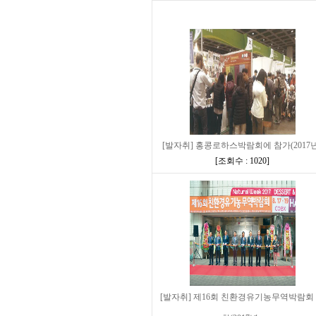
[발자취] 홍콩로하스박람회에 참가(2017년
[
조회수 : 1020
]
[발자취] 제16회 친환경유기농무역박람회