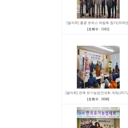
[발자취] 홍콩 로하스 박람회 참가(2018년
[
조회수 : 1161
]
[발자취] 전북 유기농업인대회 개최(2017
[
조회수 : 1030
]