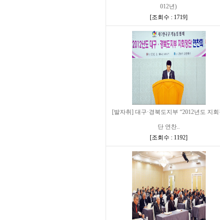
012년)
[
조회수 : 1719
]
[발자취] 대구·경북도지부 “2012년도 지
단 연찬..
[
조회수 : 1192
]