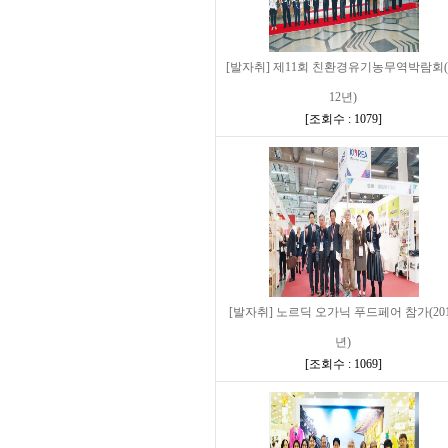
[발자취] 제11회 친환경유기농무역박람회(
12년)
[
조회수 : 1079
]
[발자취] 노르딕 오가닉 푸드페어 참가(20
년)
[
조회수 : 1069
]