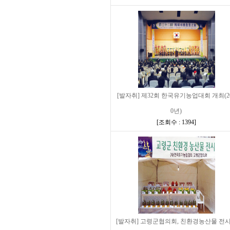
[발자취] 제32회 한국유기농업대회 개최(2
0년)
[
조회수 : 1394
]
[발자취] 고령군협의회, 친환경농산물 전시