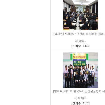
[발자취] 지회장단 연찬회 겸 대의원 총회
최(2011..
[
조회수 : 1473
]
[발자취] 제11회 한국유기농산물품평회 
식 개최(2..
[
조회수 : 1157
]