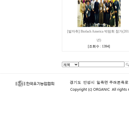
[발자취] Biofach America 박람회 참가(201
년)
[
조회수 : 1394
]