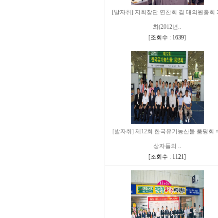
[발자취] 지회장단 연찬회 겸 대의원총회 
최(2012년..
[
조회수 : 1639
]
[발자취] 제12회 한국유기농산물 품평회 
상자들의 ..
[
조회수 : 1121
]