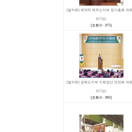
[발자취] 제30차 제주도지부 정기총회 개최
017년)
[
조회수 : 975
]
[발자취] 경북도지부 지회장단 연찬회 개최
017년)
[
조회수 : 995
]