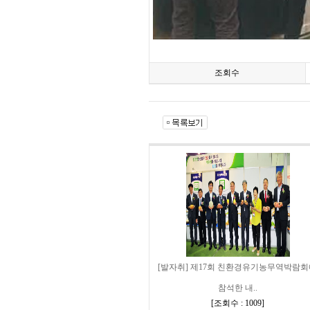
조회수
[발자취] 제17회 친환경유기농무역박람
참석한 내..
[
조회수 : 1009
]