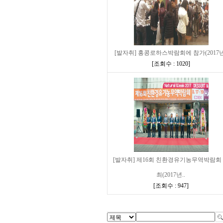
[발자취] 홍콩로하스박람회에 참가(2017년
[
조회수 : 1020
]
[발자취] 제16회 친환경유기농무역박람회
최(2017년..
[
조회수 : 947
]