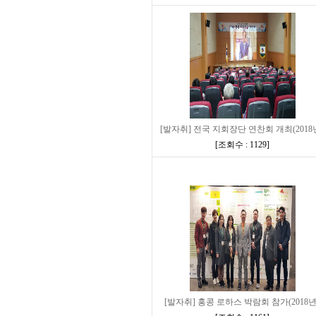
[발자취] 전국 지회장단 연찬회 개최(2018
[
조회수 : 1129
]
[발자취] 홍콩 로하스 박람회 참가(2018년