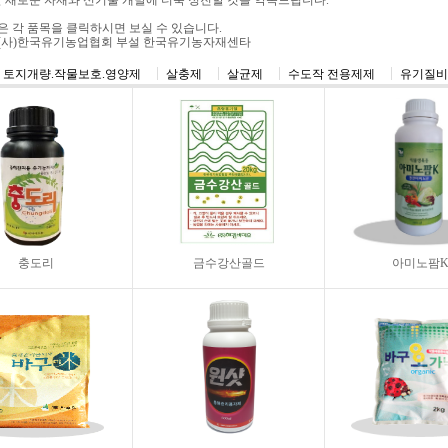
 새로운 자재와 신기술 개발에 더욱 정진할 것을 약속드립니다.
 각 품목을 클릭하시면 보실 수 있습니다.
: (사)한국유기농업협회 부설 한국유기농자재센타
(Tel : 031-721-6092, Fax : 031-757-446
토지개량.작물보호.영양제
살충제
살균제
수도작 전용제제
유기질비
충도리
금수강산골드
아미노팜