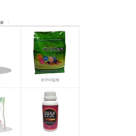
3)
료
K
바구미입제