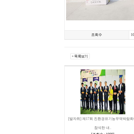
조회수
1
[발자취] 제17회 친환경유기농무역박람
참석한 내..