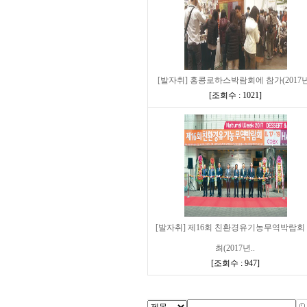
[발자취] 홍콩로하스박람회에 참가(2017년
[
조회수 : 1021
]
[발자취] 제16회 친환경유기농무역박람회
최(2017년..
[
조회수 : 947
]