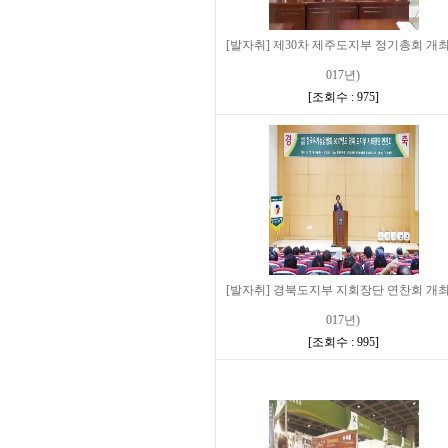
[발자취] 제30차 제주도지부 정기총회 개최
017년)
[
조회수 : 975
]
[발자취] 경북도지부 지회장단 연찬회 개최
017년)
[
조회수 : 995
]