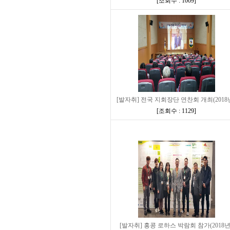
[
조회수 : 1009
]
[발자취] 전국 지회장단 연찬회 개최(2018
[
조회수 : 1129
]
[발자취] 홍콩 로하스 박람회 참가(2018년