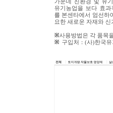
가운데 친환경 및 유
유기농업을 보다 효과
를 본센타에서 엄선하여
요한 새로운 자재와 신
※
사용방법은 각 품목을
※
구입처 : (사)한
6092, Fax : 031-757-44
전체
토지개량.작물보호.영양제
살