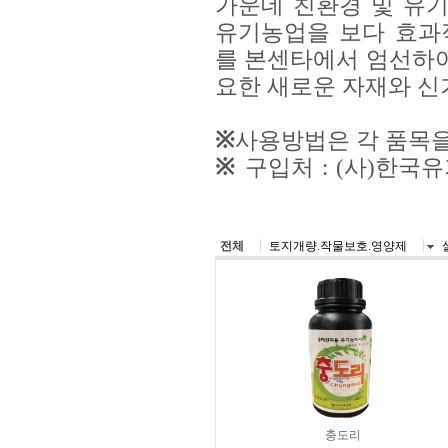
가운데 친환경 및 유
유기농업을 보다 효과
를 본센타에서 엄선하여
요한 새로운 자재와 신
※
사용방법은 각 품목을
※
구입처 : (사)한
6092, Fax : 031-757-44
전체
토지개량.작물보호.영양제
충도리