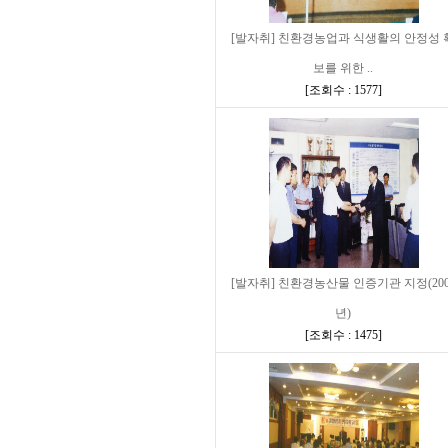
[발자취] 친환경농업과 식생활의 안정성 
보를 위한 ..
[
조회수 : 1577
]
[발자취] 친환경농산물 인증기관 지정(200
년)
[
조회수 : 1475
]