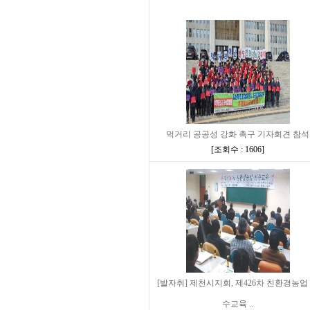
먹거리 공공성 강화 촉구 기자회견 참석
[
조회수 : 1606
]
[발자취] 제천시지회, 제426차 친환경농업
수교육 ..