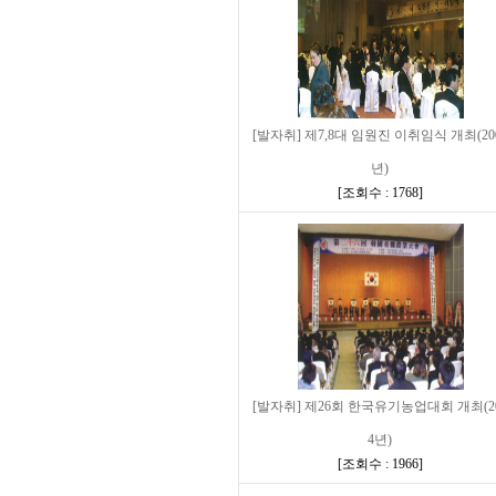
[발자취] 제7,8대 임원진 이취임식 개최(20
년)
[
조회수 : 1768
]
[발자취] 제26회 한국유기농업대회 개최(2
4년)
[
조회수 : 1966
]