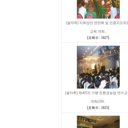
[발자취] 지회장단 연찬회 및 인증지도위
교육 개최..
[
조회수 : 1827
]
[발자취] 제405차 가평 친환경농업 연수
개최(200..
[
조회수 : 1825
]