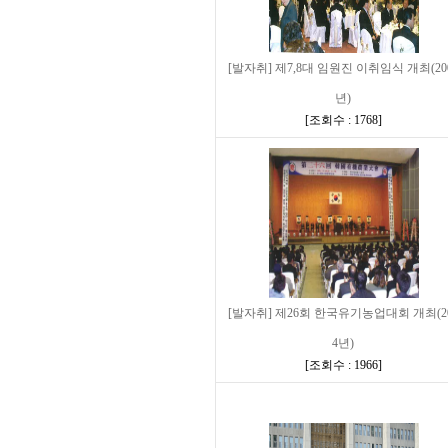
[발자취] 제7,8대 임원진 이취임식 개최(20
년)
[
조회수 : 1768
]
[발자취] 제26회 한국유기농업대회 개최(2
4년)
[
조회수 : 1966
]