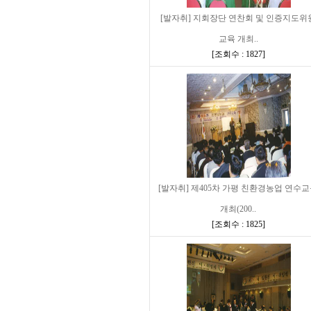
[발자취] 지회장단 연찬회 및 인증지도위
교육 개최..
[
조회수 : 1827
]
[발자취] 제405차 가평 친환경농업 연수
개최(200..
[
조회수 : 1825
]