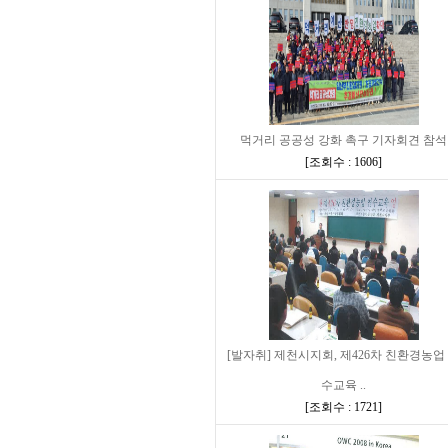
먹거리 공공성 강화 촉구 기자회견 참석
[
조회수 : 1606
]
[발자취] 제천시지회, 제426차 친환경농업
수교육 ..
[
조회수 : 1721
]