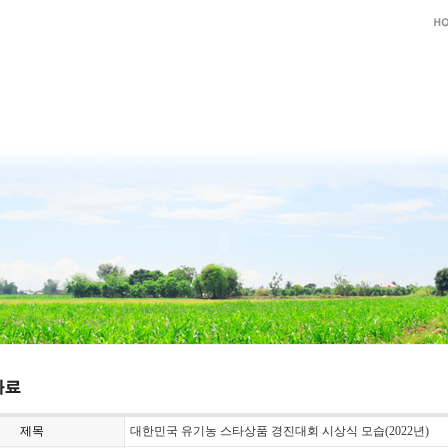
제목
대한민국 유기농 스타상품 경진대회 시상식 모습(2022년)