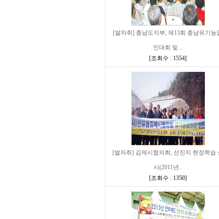
[발자취] 충남도지부, 제13회 충남유기농
인대회 및 ..
[
조회수 : 1554
]
[발자취] 김제시협의회, 선진지 현장학습 
시(2011년..
[
조회수 : 1350
]