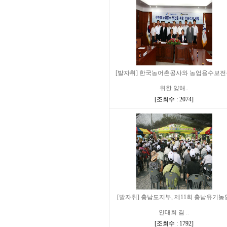
[발자취] 한국농어촌공사와 농업용수보
위한 양해..
[
조회수 : 2074
]
[발자취] 충남도지부, 제11회 충남유기농
인대회 겸 ..
[
조회수 : 1792
]