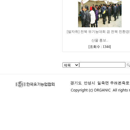
[발자취] 전북 유기농대회 겸 전북 친환경
산물 홍보..
[
조회수 : 1344
]