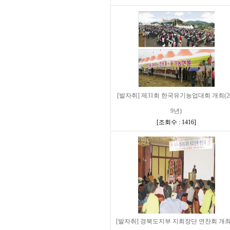
[발자취] 제31회 한국유기농업대회 개최(2
9년)
[
조회수 : 1416
]
[발자취] 경북도지부 지회장단 연찬회 개최