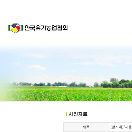
제목
[발자취]"서울