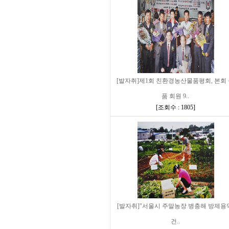
[발자취]제1회 친환경농산물품평회, 본회
품 회원 9..
[
조회수 : 1805
]
[발자취]"서울시 주말농장 병충해 방제용
건..