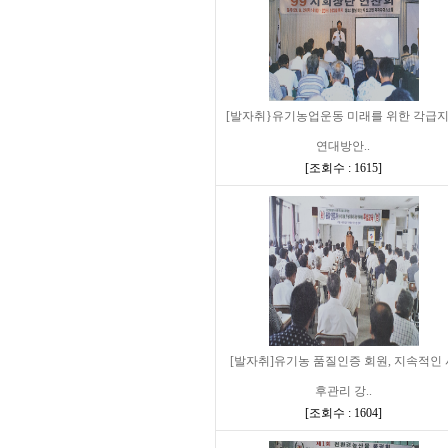
[발자취}유기농업운동 미래를 위한 각급
연대방안..
[
조회수 : 1615
]
[발자취]유기농 품질인증 회원, 지속적인 
후관리 강..
[
조회수 : 1604
]