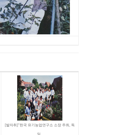
[발자취]"한국 유기농업연구소 소장 주최, 독
일..