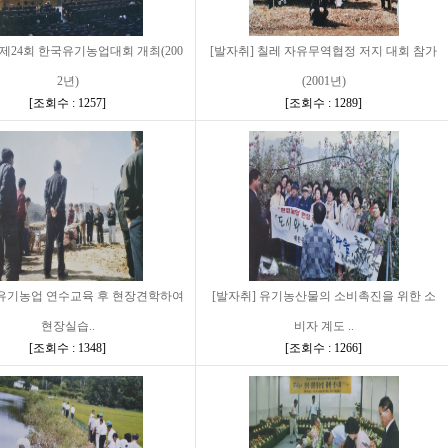
 제24회 한국유기농업대회 개최(200
[발자취] 칠레 자유무역협정 저지 대회 참가
2년)
(2001년)
[
조회수 : 1257
]
[
조회수 : 1289
]
]유기농업 연수교육 후 현장견학하여
[발자취] 유기농산물의 소비촉진을 위한 소
현장실습..
비자 계도 ..
[
조회수 : 1348
]
[
조회수 : 1266
]