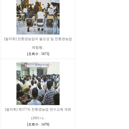
[발자취] 친환경농업의 필요성 및 친환경농업
체험행..
[
조회수 : 1673
]
[발자취] 제377차 친환경농업 연수교육 개최
(2003.나..
[
조회수 : 1479
]