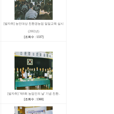
[발자취] 농민대상 친환경농업 일일교육 실시
(2002년)
[
조회수 : 1337
]
[발자취] '제6회 농업인의 날' 기념 친환..
[
조회수 : 1360
]