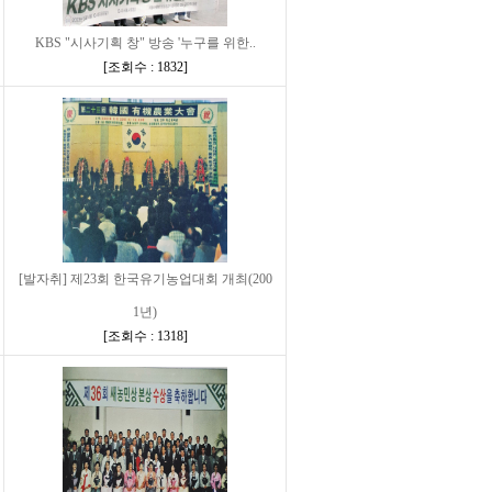
KBS "시사기획 창" 방송 '누구를 위한..
[
조회수 : 1832
]
[발자취] 제23회 한국유기농업대회 개최(200
1년)
[
조회수 : 1318
]