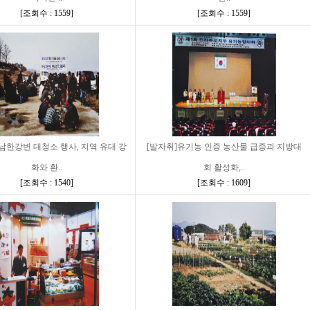
[
조회수 : 1559
]
[
조회수 : 1559
]
남한강변 대청소 행사, 지역 유대 강
[발자취]유기농 인증 농산물 급증과 지방대
화와 환..
회 활성화,..
[
조회수 : 1540
]
[
조회수 : 1609
]