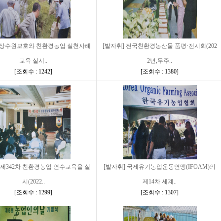
] 상수원보호와 친환경농업 실천사례
[발자취] 전국친환경농산물 품평·전시회(202
교육 실시..
2년,무주..
[
조회수 : 1242
]
[
조회수 : 1380
]
 제342차 친환경농업 연수교육을 실
[발자취] 국제유기농업운동연맹(IFOAM)의
시(2022..
제14차 세계..
[
조회수 : 1299
]
[
조회수 : 1307
]