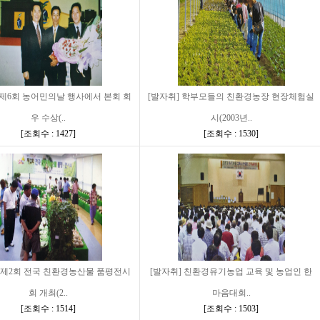
 제6회 농어민의날 행사에서 본회 회
[발자취] 학부모들의 친환경농장 현장체험실
우 수상(..
시(2003년..
[
조회수 : 1427
]
[
조회수 : 1530
]
] 제2회 전국 친환경농산물 품평전시
[발자취] 친환경유기농업 교육 및 농업인 한
회 개최(2..
마음대회..
[
조회수 : 1514
]
[
조회수 : 1503
]