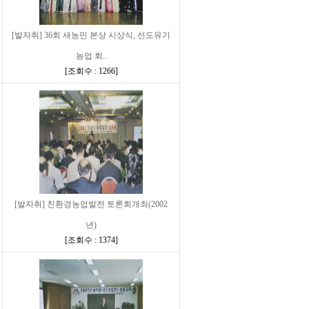
[발자취] 36회 새농민 본상 시상식, 선도유기
농업 회..
[
조회수 : 1266
]
[발자취] 친환경농업발전 토론회개최(2002
년)
[
조회수 : 1374
]