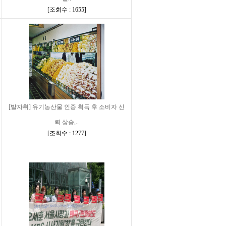
[
조회수 : 1655
]
[발자취] 유기농산물 인증 획득 후 소비자 신
뢰 상승,..
[
조회수 : 1277
]