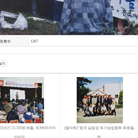
조회수
1267
22년간 23,356명 배출, 제306차까지
[발자취]"중국 길림성 유기농업협회 회원들,
이어진 ..
한..