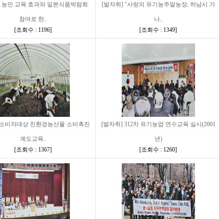
] 농민 교육 효과와 일본식품박람회
[발자취] "사랑의 유기농주말농장, 하남시 가
참여로 한..
나..
[
조회수 : 1196
]
[
조회수 : 1349
]
] 소비자대상 친환경농산물 소비촉진
[발자취] 312차 유기농업 연수교육 실시(2001
계도교육..
년)
[
조회수 : 1367
]
[
조회수 : 1260
]