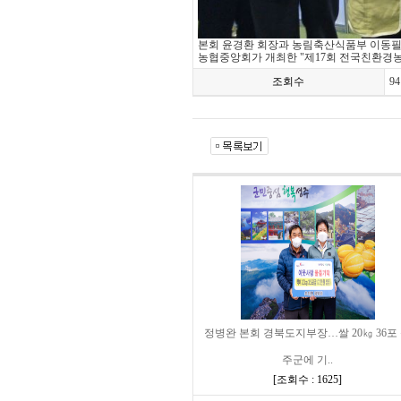
본회 윤경환 회장과 농림축산식품부 이동필 
농협중앙회가 개최한 "제17회 전국친환경
조회수
94
정병완 본회 경북도지부장…쌀 20㎏ 36포
주군에 기..
[
조회수 : 1625
]