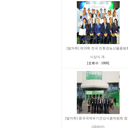
[발자취] 제18회 전국 친환경농산물품평
시상식 개..
[
조회수 : 1009
]
[발자취] 중국국제유기건강식품박람회 
(2016년)