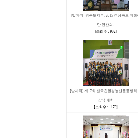
[발자취] 경북도지부, 2015 경상북도 지
단 연찬회..
[
조회수 : 932
]
[발자취] 제17회 전국친환경농산물품평회
상식 개최
[
조회수 : 1170
]