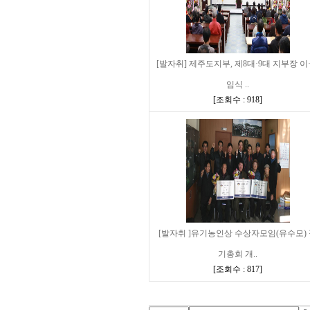
[발자취] 제주도지부, 제8대·9대 지부장 이
임식 ..
[
조회수 : 918
]
[발자취 ]유기농인상 수상자모임(유수모)
기총회 개..
[
조회수 : 817
]