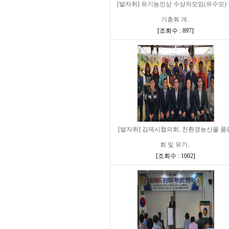
[발자취] 유기농인상 수상자모임(유수모)
기총회 개..
[
조회수 : 897
]
[발자취] 김제시협의회, 친환경농산물 품
회 및 유기..
[
조회수 : 1002
]