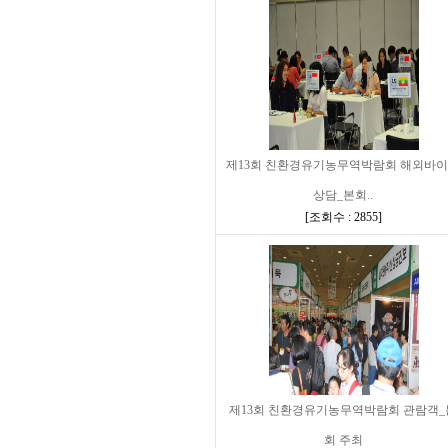
제13회 친환경유기농무역박람회 해외바
상담_본회..
[
조회수 : 2855
]
제13회 친환경유기농무역박람회 관람객_
회 주최