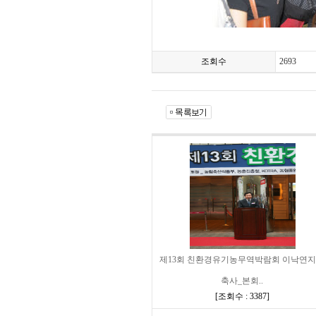
조회수
2693
제13회 친환경유기농무역박람회 이낙연
축사_본회..
[
조회수 : 3387
]