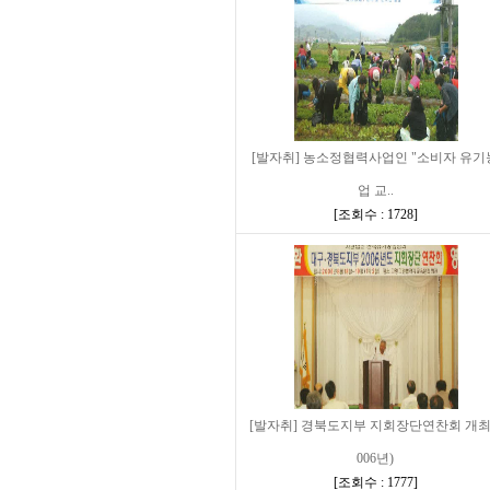
[발자취] 농소정협력사업인 "소비자 유기
업 교..
[
조회수 : 1728
]
[발자취] 경북도지부 지회장단연찬회 개최
006년)
[
조회수 : 1777
]