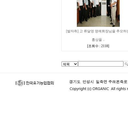
[발자취] 고 류달영 명예회장님을 추모하
흉상을 ..
[
조회수 : 2118
]