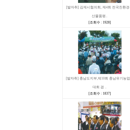
[발자취] 김제시협의회, 제4회 전국친환
산물품평..
[
조회수 : 1928
]
[발자취] 충남도지부,제10회 충남유기농
대회 겸 ..
[
조회수 : 1837
]