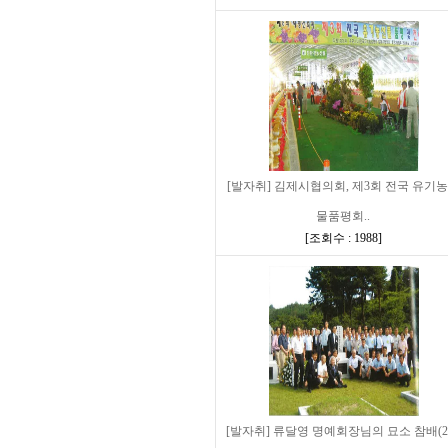
[발자취] 김제시협의회, 제3회 전국 유기
물품평회..
[
조회수 : 1988
]
[발자취] 류달영 명예회장님의 묘소 참배(2