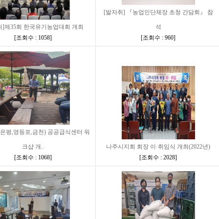
[발자취] 『농업인단체장 초청 간담회』 참
취]제35회 한국유기농업대회 개최
석
[
조회수 : 1058
]
[
조회수 : 960
]
(은평,영등포,금천) 공공급식센터 워
크샵 개..
나주시지회 회장 이·취임식 개최(2022년)
[
조회수 : 1068
]
[
조회수 : 2028
]