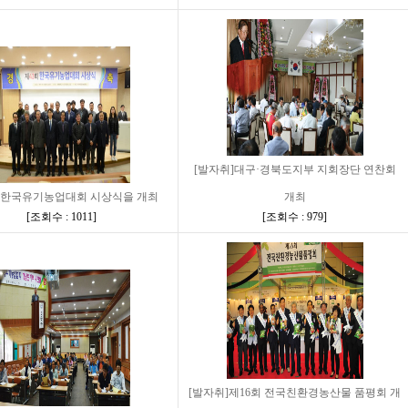
[발자취]대구·경북도지부 지회장단 연찬회
회 한국유기농업대회 시상식을 개최
개최
[
조회수 : 1011
]
[
조회수 : 979
]
[발자취]제16회 전국친환경농산물 품평회 개