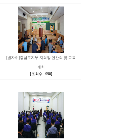
[발자취]충남도지부 지회장 연찬회 및 교육
개최
[
조회수 : 990
]