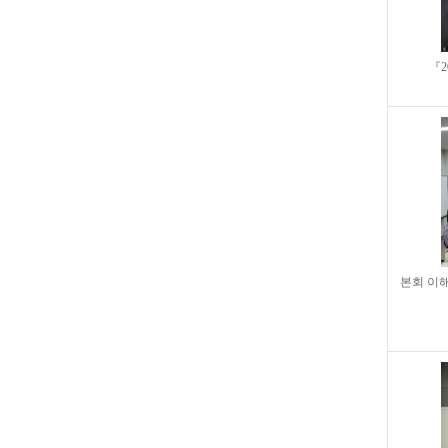
『2
본회 이