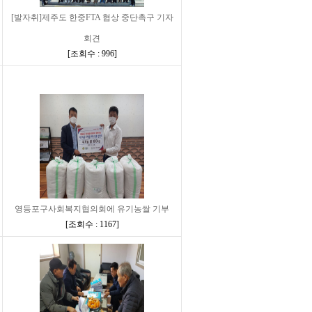
[발자취]제주도 한중FTA 협상 중단촉구 기자
회견
[
조회수 : 996
]
영등포구사회복지협의회에 유기농쌀 기부
[
조회수 : 1167
]