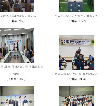
021년도 대의원총회』를 개최
은평푸드뱅크마켓에 유기농쌀 기부
[
조회수 : 962
]
[
조회수 : 1122
]
해극 회장, 환경농업단체연합회 회장
이임
전국 지회장단 연찬회 성료(2022년)
[
조회수 : 1158
]
[
조회수 : 1984
]