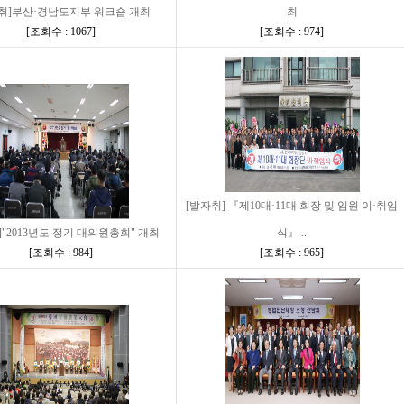
취]부산·경남도지부 워크숍 개최
최
[
조회수 : 1067
]
[
조회수 : 974
]
[발자취] 『제10대·11대 회장 및 임원 이·취임
]"2013년도 정기 대의원총회" 개최
식』 ..
[
조회수 : 984
]
[
조회수 : 965
]