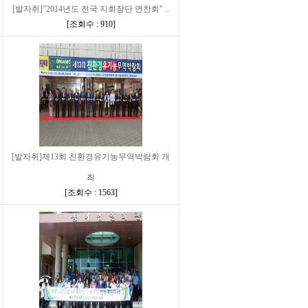
[발자취]"2014년도 전국 지회장단 연찬회" ..
[
조회수 : 910
]
[발자취]제13회 친환경유기농무역박람회 개
최
[
조회수 : 1563
]