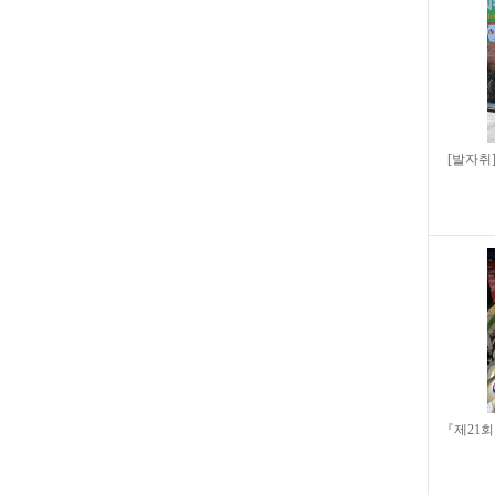
[발자취
『제21회