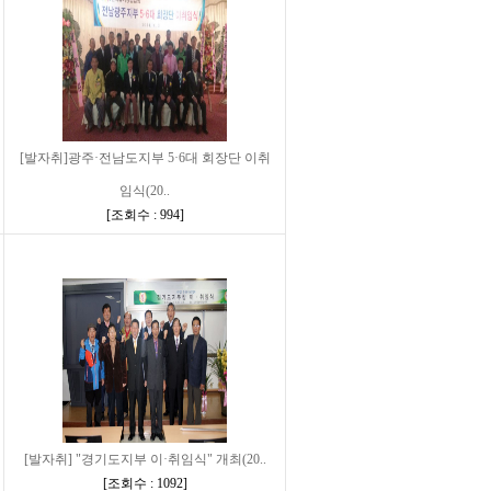
[발자취]광주·전남도지부 5·6대 회장단 이취
임식(20..
[
조회수 : 994
]
[발자취] "경기도지부 이·취임식" 개최(20..
[
조회수 : 1092
]