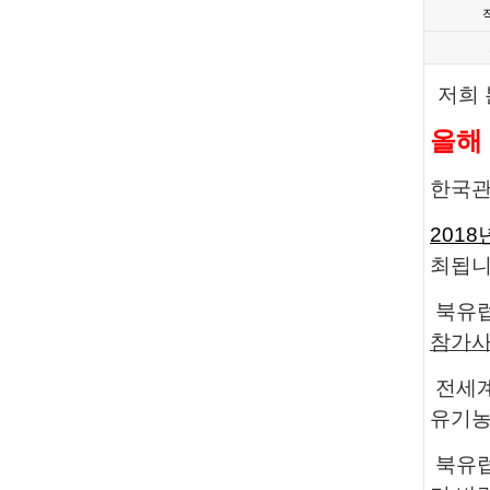
저희 
올해
한국
2018
최됩니
북유럽
참가사
전세계
유기농
북유럽