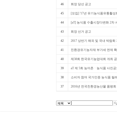
46
회장 당선 공고
45
[모집] '17년 유기농식품유통활
44
[aT] 농식품 수출시장다변화 2차 
43
회장 선거 공고
42
2017 상반기 해외 및 국내 박람회 지
41
친환경유기농자재 부가세 면제 
40
제38회 한국유기농업대회 개최 
39
aT 제 5회 농어촌ㆍ농식품 사진
38
소비자 참여 국가인증 농식품 릴
37
2016년 전국친환경농산물 품평회