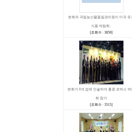
본회와 국립농산물품질관리원이 미국 유
식품 박람회..
[
조회수 : 3859
]
본회가 8개 업체 인솔하여 홍콩 로하스 박
회 참가
[
조회수 : 3515
]