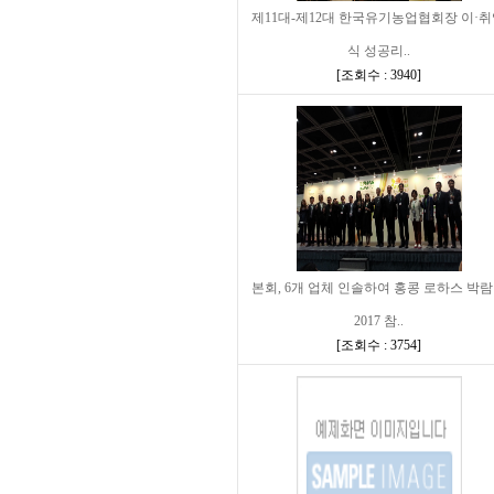
제11대-제12대 한국유기농업협회장 이·
식 성공리..
[
조회수 : 3940
]
본회, 6개 업체 인솔하여 홍콩 로하스 박
2017 참..
[
조회수 : 3754
]