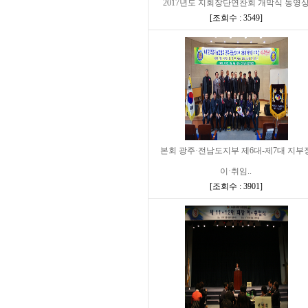
2017년도 지회장단연찬회 개막식 동영
[
조회수 : 3549
]
본회 광주·전남도지부 제6대-제7대 지부
이·취임..
[
조회수 : 3901
]