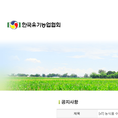
제목
[aT] 농식