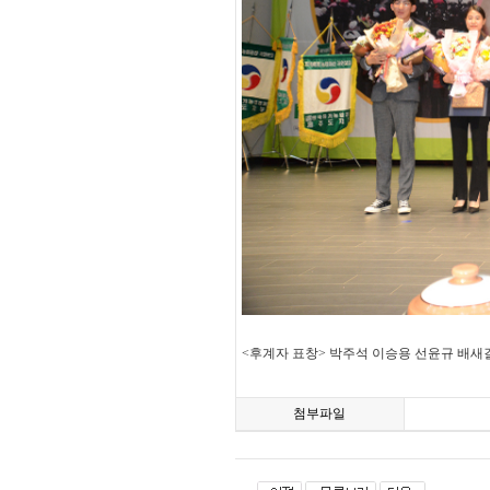
<후계자 표창> 박주석 이승용 선윤규 배새
첨부파일