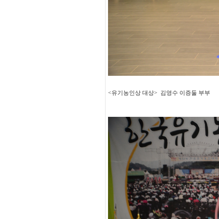
<유기농인상 대상> 김영수 이증둘 부부