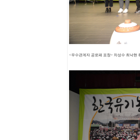
<우수관계자 공로패 표창> 차성수 최낙현 